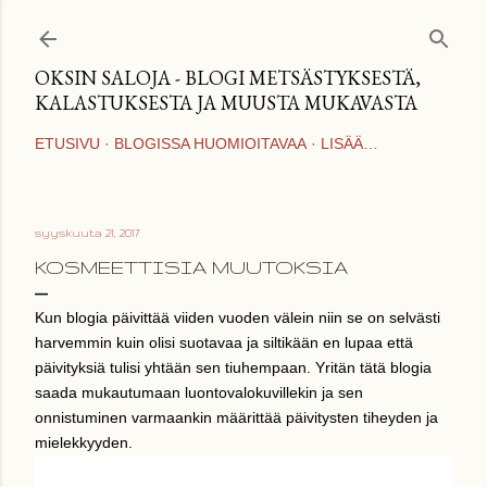
Siirry pääsisältöön
OKSIN SALOJA - BLOGI METSÄSTYKSESTÄ,
KALASTUKSESTA JA MUUSTA MUKAVASTA
ETUSIVU
BLOGISSA HUOMIOITAVAA
LISÄÄ…
syyskuuta 21, 2017
KOSMEETTISIA MUUTOKSIA
Kun blogia päivittää viiden vuoden välein niin se on selvästi
harvemmin kuin olisi suotavaa ja siltikään en lupaa että
päivityksiä tulisi yhtään sen tiuhempaan. Yritän tätä blogia
saada mukautumaan luontovalokuvillekin ja sen
onnistuminen varmaankin määrittää päivitysten tiheyden ja
mielekkyyden.